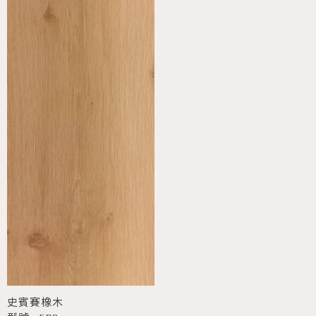
史賓賽橡木