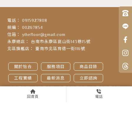
0915927808
00267854
yihefloor@gmail.com
台南市永康區崑山街143巷15號
臺南市北區育德一街116號
關於怡合
服務項目
商品目錄
工程實績
最新消息
立即諮詢
木地板施工
木地板安裝
台南木地板施工
台南木地板安裝
永康區木地板施工
回首頁
電話
Designed by
揚京快客
Copyright © 2026
..
累積人氣: 255698