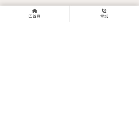
回首頁
電話
0915927808
00267854
yihefloor@gmail.com
台南市永康區崑山街143巷15號
臺南市北區育德一街116號
關於怡合
服務項目
商品目錄
工程實績
最新消息
立即諮詢
木地板施工
木地板安裝
台南木地板施工
台南木地板安裝
永康區木地板施工
Designed by
揚京快客
Copyright © 2026
..
累積人氣: 254058