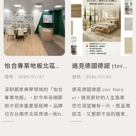
怡合專業地板北區旗
遇見德國德諾 (ter
艦店盛大開幕！歡慶
Hürne)，遇見更好的
發佈：2026/05/27
發佈：2026/03/24
母親節祭出三大折
人生風景
深耕居家美學領域的「怡合
遇見德國德諾 (ter Hürn
扣，最高現省逾兩千
專業地板」，於今年母親節
e)，遇見更好的人生風景
前夕迎來重要里程碑。品牌
您也渴望擁有一片，既溫潤
元
位在台南市北區育德一街116
如玉、又堅韌不拔的居家地
號全新旗艦店於 5 月 9 日
基嗎？
盛大開幕，現場貴客雲集，
德國德諾工藝地板 (ter Hür