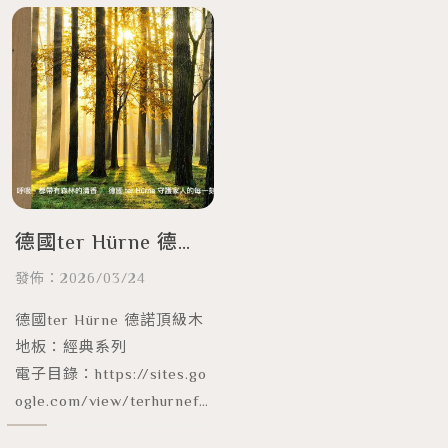
包含多位室內設計師、業界
ne)，不只是一片片木材，
同行及親朋好友皆到場祝
它是德國人對生活品質的極
賀，共同見證怡合在南台灣
致追求與傳承。
地板市場的佈局再升級。
德國ter Hürne 德諾
頂級木地板：經典系
發佈：2026/03/24
列
德國ter Hürne 德諾頂級木
地板：經典系列
電子目錄：https://sites.go
ogle.com/view/terhurnefl
ooring