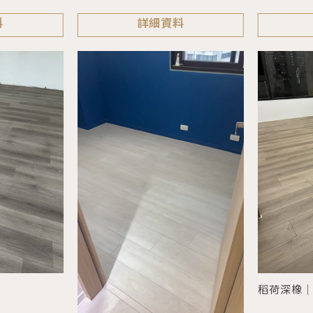
料
詳細資料
稻荷深橡｜